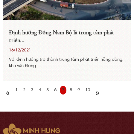
Định hướng Đông Nam Bộ là trung tâm phát
triển...
16/12/2021
Với định hướng trở thành trung tâm phát triển năng động,
khu vực Đông...
1
2
3
4
5
6
7
8
9
10
«
»