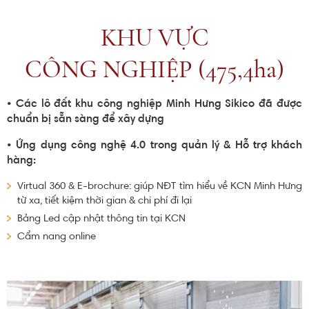
KHU VỰC
CÔNG NGHIỆP (475,4ha)
• Các lô đất khu công nghiệp Minh Hưng Sikico đã được
chuẩn bị sẵn sàng để xây dựng
• Ứng dụng công nghệ 4.0 trong quản lý & Hỗ trợ khách
hàng:
Virtual 360 & E-brochure: giúp NĐT tìm hiểu về
KCN Minh Hưng
từ xa, tiết kiệm thời gian & chi phí đi lại
Bảng Led cập nhật thông tin tại KCN
Cẩm nang online