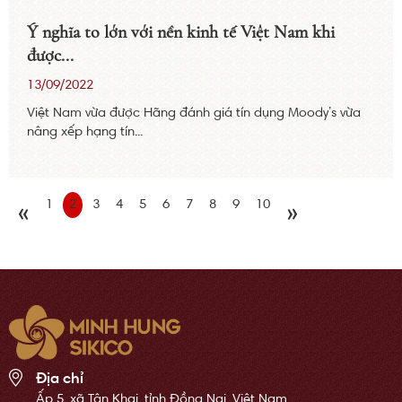
Ý nghĩa to lớn với nền kinh tế Việt Nam khi
được...
13/09/2022
Việt Nam vừa được Hãng đánh giá tín dụng Moody’s vừa
nâng xếp hạng tín...
1
2
3
4
5
6
7
8
9
10
«
»
Địa chỉ
Ấp 5, xã Tân Khai, tỉnh Đồng Nai, Việt Nam