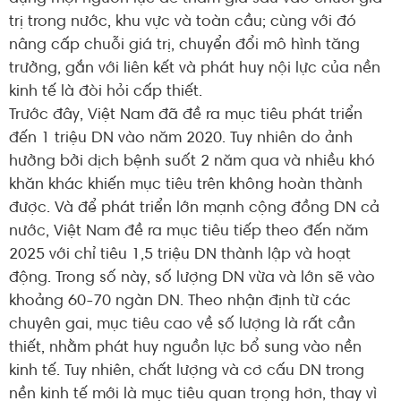
trị trong nước, khu vực và toàn cầu; cùng với đó
nâng cấp chuỗi giá trị, chuyển đổi mô hình tăng
trưởng, gắn với liên kết và phát huy nội lực của nền
kinh tế là đòi hỏi cấp thiết.
Trước đây, Việt Nam đã đề ra mục tiêu phát triển
đến 1 triệu DN vào năm 2020. Tuy nhiên do ảnh
hưởng bởi dịch bệnh suốt 2 năm qua và nhiều khó
khăn khác khiến mục tiêu trên không hoàn thành
được. Và để phát triển lớn mạnh cộng đồng DN cả
nước, Việt Nam đề ra mục tiêu tiếp theo đến năm
2025 với chỉ tiêu 1,5 triệu DN thành lập và hoạt
động. Trong số này, số lượng DN vừa và lớn sẽ vào
khoảng 60-70 ngàn DN. Theo nhận định từ các
chuyên gai, mục tiêu cao về số lượng là rất cần
thiết, nhằm phát huy nguồn lực bổ sung vào nền
kinh tế. Tuy nhiên, chất lượng và cơ cấu DN trong
nền kinh tế mới là mục tiêu quan trọng hơn, thay vì