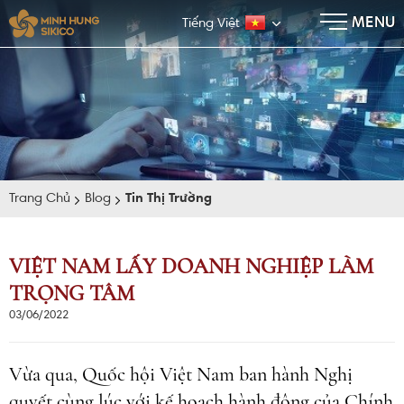
×
MENU
Tiếng Việt
Trang Chủ
Blog
Tin Thị Trường
VIỆT NAM LẤY DOANH NGHIỆP LÀM
TRỌNG TÂM
E-BROCHURE
03/06/2022
Vừa qua, Quốc hội Việt Nam ban hành Nghị
quyết cùng lúc với kế hoạch hành động của Chính