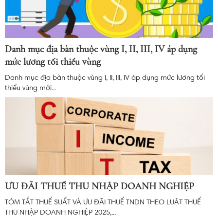
Danh mục địa bàn thuộc vùng I, II, III, IV áp dụng
mức lương tối thiểu vùng
Danh mục địa bàn thuộc vùng I, II, III, IV áp dụng mức lương tối
thiểu vùng mới...
ƯU ĐÃI THUẾ THU NHẬP DOANH NGHIỆP
TÓM TẮT THUẾ SUẤT VÀ ƯU ĐÃI THUẾ TNDN THEO LUẬT THUẾ
THU NHẬP DOANH NGHIỆP 2025,...