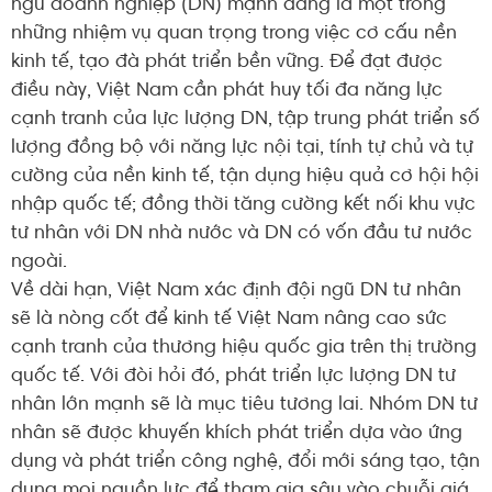
ngũ doanh nghiệp (DN) mạnh đang là một trong
những nhiệm vụ quan trọng trong việc cơ cấu nền
kinh tế, tạo đà phát triển bền vững. Để đạt được
điều này, Việt Nam cần phát huy tối đa năng lực
cạnh tranh của lực lượng DN, tập trung phát triển số
lượng đồng bộ với năng lực nội tại, tính tự chủ và tự
cường của nền kinh tế, tận dụng hiệu quả cơ hội hội
nhập quốc tế; đồng thời tăng cường kết nối khu vực
tư nhân với DN nhà nước và DN có vốn đầu tư nước
ngoài.
Về dài hạn, Việt Nam xác định đội ngũ DN tư nhân
sẽ là nòng cốt để kinh tế Việt Nam nâng cao sức
cạnh tranh của thương hiệu quốc gia trên thị trường
quốc tế. Với đòi hỏi đó, phát triển lực lượng DN tư
nhân lớn mạnh sẽ là mục tiêu tương lai. Nhóm DN tư
nhân sẽ được khuyến khích phát triển dựa vào ứng
dụng và phát triển công nghệ, đổi mới sáng tạo, tận
dụng mọi nguồn lực để tham gia sâu vào chuỗi giá