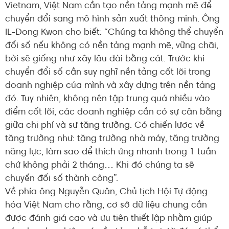
Vietnam, Việt Nam cần tạo nền tảng mạnh mẽ để
chuyển đổi sang mô hình sản xuất thông minh. Ông
IL-Dong Kwon cho biết: “Chúng ta không thể chuyển
đổi số nếu không có nền tảng mạnh mẽ, vững chãi,
bởi sẽ giống như xây lâu đài bằng cát. Trước khi
chuyển đổi số cần suy nghĩ nền tảng cốt lõi trong
doanh nghiệp của mình và xây dựng trên nền tảng
đó. Tuy nhiên, không nên tập trung quá nhiều vào
điểm cốt lõi, các doanh nghiệp cần có sự cân bằng
giữa chi phí và sự tăng trưởng. Có chiến lược về
tăng trưởng như: tăng trưởng nhà máy, tăng trưởng
năng lực, làm sao để thích ứng nhanh trong 1 tuần
chứ không phải 2 tháng… Khi đó chúng ta sẽ
chuyển đổi số thành công”.
Về phía ông Nguyễn Quân, Chủ tịch Hội Tự động
hóa Việt Nam cho rằng, cơ sở dữ liệu chung cần
được đánh giá cao và ưu tiên thiết lập nhằm giúp