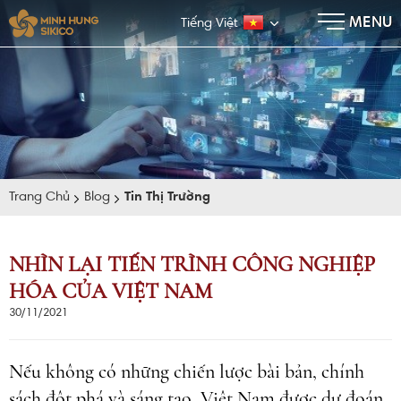
×
MENU
Tiếng Việt
Trang Chủ
Blog
Tin Thị Trường
NHÌN LẠI TIẾN TRÌNH CÔNG NGHIỆP
HÓA CỦA VIỆT NAM
E-BROCHURE
30/11/2021
Nếu không có những chiến lược bài bản, chính
sách đột phá và sáng tạo, Việt Nam được dự đoán