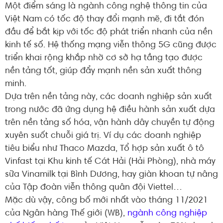
Một điểm sáng là ngành công nghệ thông tin của
Việt Nam có tốc độ thay đổi mạnh mẽ, đi tắt đón
đầu để bắt kịp với tốc độ phát triển nhanh của nền
kinh tế số. Hệ thống mạng viễn thông 5G cũng được
triển khai rộng khắp nhờ cơ sở hạ tầng tạo được
nền tảng tốt, giúp đẩy mạnh nền sản xuất thông
minh.
Dựa trên nền tảng này, các doanh nghiệp sản xuất
trong nước đã ứng dụng hệ điều hành sản xuất dựa
trên nền tảng số hóa, vận hành dây chuyền tự động
xuyên suốt chuỗi giá trị. Ví dụ các doanh nghiệp
tiêu biểu như Thaco Mazda, Tổ hợp sản xuất ô tô
Vinfast tại Khu kinh tế Cát Hải (Hải Phòng), nhà máy
sữa Vinamilk tại Bình Dương, hay giàn khoan tự nâng
của Tập đoàn viễn thông quân đội Viettel…
Mặc dù vậy, công bố mới nhất vào tháng 11/2021
của Ngân hàng Thế giới (WB),
ngành công nghiệp