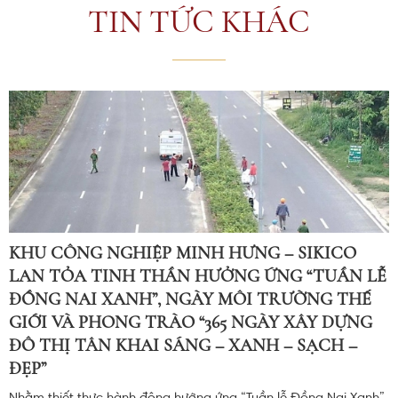
TIN TỨC KHÁC
KHU CÔNG NGHIỆP MINH HƯNG – SIKICO
LAN TỎA TINH THẦN HƯỞNG ỨNG “TUẦN LỄ
ĐỒNG NAI XANH”, NGÀY MÔI TRƯỜNG THẾ
GIỚI VÀ PHONG TRÀO “365 NGÀY XÂY DỰNG
ĐÔ THỊ TÂN KHAI SÁNG – XANH – SẠCH –
ĐẸP”