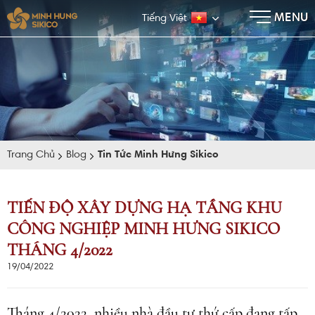
×
MENU
Tiếng Việt
Trang Chủ
Blog
Tin Tức Minh Hưng Sikico
TIẾN ĐỘ XÂY DỰNG HẠ TẦNG KHU
CÔNG NGHIỆP MINH HƯNG SIKICO
E-BROCHURE
THÁNG 4/2022
19/04/2022
Tháng 4/2022, nhiều nhà đầu tư thứ cấp đang tấp