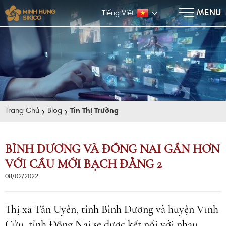
×
MENU
Tiếng Việt
Trang Chủ
Blog
Tin Thị Trường
BÌNH DƯƠNG VÀ ĐỒNG NAI GẦN HƠN
VỚI CẦU MỚI BẠCH ĐẰNG 2
E-BROCHURE
08/02/2022
Thị xã Tân Uyên, tỉnh Bình Dương và huyện Vĩnh
Cửu, tỉnh Đồng Nai sẽ được kết nối với nhau