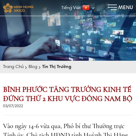
×
MENU
Tiếng Việt
Trang Chủ
Blog
Tin Thị Trường
BÌNH PHƯỚC TĂNG TRƯỞNG KINH TẾ
ĐỨNG THỨ 2 KHU VỰC ĐÔNG NAM BỘ
E-BROCHURE
03/07/2022
Vào ngày 14-6 vừa qua, Phó bí thư Thường trực
Tỉnh ủy, Chủ tịch HĐND tỉnh Huỳnh Thị Hằng