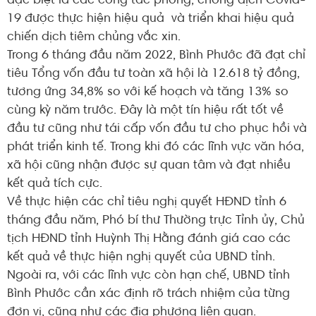
đặc biệt là các công tác phòng, chống dịch Covid-
19 được thực hiện hiệu quả và triển khai hiệu quả
chiến dịch tiêm chủng vắc xin.
Trong 6 tháng đầu năm 2022, Bình Phước đã đạt chỉ
tiêu Tổng vốn đầu tư toàn xã hội là 12.618 tỷ đồng,
tương ứng 34,8% so với kế hoạch và tăng 13% so
cùng kỳ năm trước. Đây là một tín hiệu rất tốt về
đầu tư cũng như tái cấp vốn đầu tư cho phục hồi và
phát triển kinh tế. Trong khi đó các lĩnh vực văn hóa,
xã hội cũng nhận được sự quan tâm và đạt nhiều
kết quả tích cực.
Về thực hiện các chỉ tiêu nghị quyết HĐND tỉnh 6
tháng đầu năm, Phó bí thư Thường trực Tỉnh ủy, Chủ
tịch HĐND tỉnh Huỳnh Thị Hằng đánh giá cao các
kết quả về thực hiện nghị quyết của UBND tỉnh.
Ngoài ra, với các lĩnh vực còn hạn chế, UBND tỉnh
Bình Phước cần xác định rõ trách nhiệm của từng
đơn vị, cũng như các địa phương liên quan.