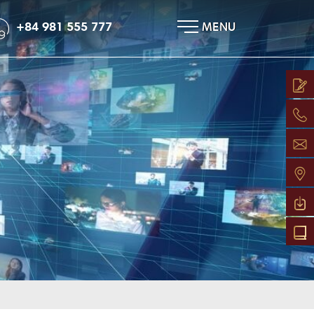
×
+84 981 555 777
MENU