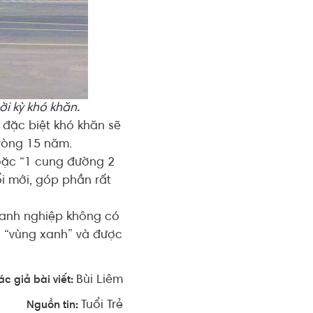
ời kỳ khó khăn.
ế đặc biệt khó khăn sẽ
 vòng 15 năm.
oặc “1 cung đường 2
i mới, góp phần rất
doanh nghiệp không có
ở “vùng xanh” và được
Bùi Liêm
ác giả bài viết:
Tuổi Trẻ
Nguồn tin: