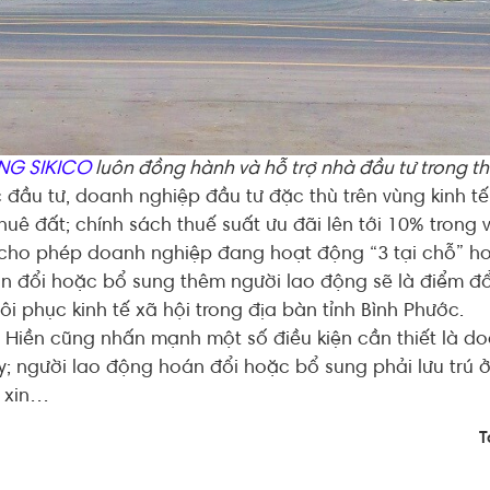
NG SIKICO
luôn đồng hành và hỗ trợ nhà đầu tư trong th
c đầu tư, doanh nghiệp đầu tư đặc thù trên vùng kinh t
uê đất; chính sách thuế suất ưu đãi lên tới 10% trong
 cho phép doanh nghiệp đang hoạt động “3 tại chỗ” h
n đổi hoặc bổ sung thêm người lao động sẽ là điểm đổ
ôi phục kinh tế xã hội trong địa bàn tỉnh Bình Phước.
uệ Hiền cũng nhấn mạnh một số điều kiện cần thiết là 
y; người lao động hoán đổi hoặc bổ sung phải lưu trú 
c xin…
T