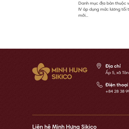
Danh mục địa bàn thuộc vùng 
IV áp dụng mức lương tối 
mới...
Địa chỉ
Ấp 5, xã Tân
Điện thoại
+84 28 38 9
Liên hệ Minh Hưng Sikico