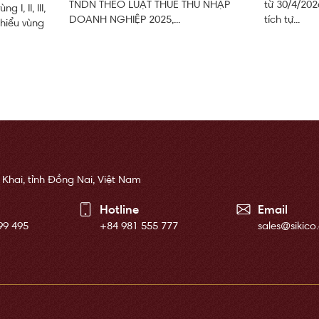
TNDN THEO LUẬT THUẾ THU NHẬP
từ 30/4/202
I, II, III,
DOANH NGHIỆP 2025,...
tích tự...
thiểu vùng
 Khai, tỉnh Đồng Nai, Việt Nam
Hotline
Email
99 495
+84 981 555 777
sales@sikico