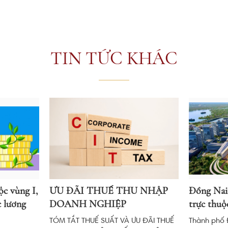
TIN TỨC KHÁC
c vùng I,
ƯU ĐÃI THUẾ THU NHẬP
Đồng Nai 
c lương
DOANH NGHIỆP
trực thuộ
TÓM TẮT THUẾ SUẤT VÀ ƯU ĐÃI THUẾ
Thành phố 