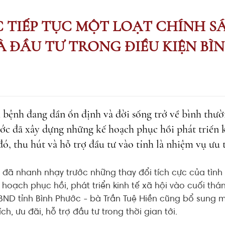
 TIẾP TỤC MỘT LOẠT CHÍNH SÁ
 ĐẦU TƯ TRONG ĐIỀU KIỆN B
h bệnh đang dần ổn định và đời sống trở về bình thư
ớc đã xây dựng những kế hoạch phục hồi phát triển k
 đó, thu hút và hỗ trợ đầu tư vào tỉnh là nhiệm vụ ưu 
đã nhanh nhạy trước những thay đổi tích cực của tình 
hoạch phục hồi, phát triển kinh tế xã hội vào cuối thán
BND tỉnh Bình Phước - bà Trần Tuệ Hiền cũng bổ sung 
h, ưu đãi, hỗ trợ đầu tư trong thời gian tới.