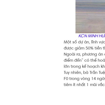
KCN MINH HƯ
Một số dự án, lĩnh vự
được giảm 50% tiền th
Ngoài ra, phương án
điểm đến” có thể hoá
lớn trong kế hoạch kh
Tuy nhiên, bà Trần T
F0 trong vòng 14 ngà
tiêm ít nhất 1 mũi vắ