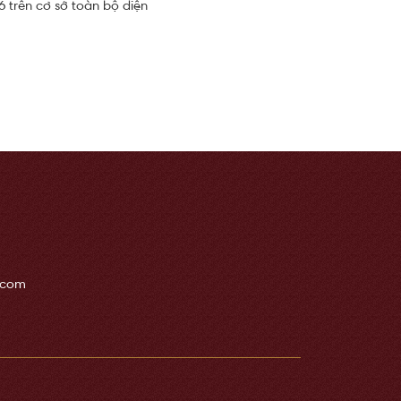
6 trên cơ sở toàn bộ diện
.com