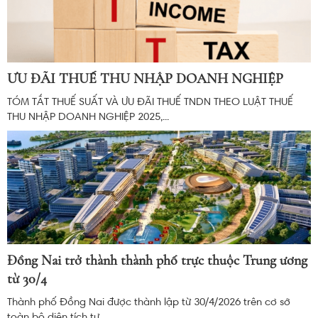
ƯU ĐÃI THUẾ THU NHẬP DOANH NGHIỆP
TÓM TẮT THUẾ SUẤT VÀ ƯU ĐÃI THUẾ TNDN THEO LUẬT THUẾ
THU NHẬP DOANH NGHIỆP 2025,...
Đồng Nai trở thành thành phố trực thuộc Trung ương
từ 30/4
Thành phố Đồng Nai được thành lập từ 30/4/2026 trên cơ sở
toàn bộ diện tích tự...