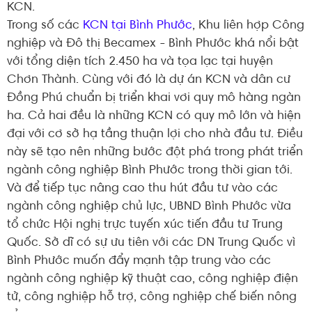
KCN.
Trong số các
KCN tại Bình Phước
, Khu liên hợp Công
nghiệp và Đô thị Becamex - Bình Phước khá nổi bật
với tổng diện tích 2.450 ha và tọa lạc tại huyện
Chơn Thành. Cùng với đó là dự án KCN và dân cư
Đồng Phú chuẩn bị triển khai vơi quy mô hàng ngàn
ha. Cả hai đều là những KCN có quy mô lớn và hiện
đại với cơ sở hạ tầng thuận lợi cho nhà đầu tư. Điều
này sẽ tạo nên những bước đột phá trong phát triển
ngành công nghiệp Bình Phước trong thời gian tới.
Và để tiếp tục nâng cao thu hút đầu tư vào các
ngành công nghiệp chủ lực, UBND Bình Phước vừa
tổ chức Hội nghị trực tuyến xúc tiến đầu tư Trung
Quốc. Sở dĩ có sự ưu tiên với các DN Trung Quốc vì
Bình Phước muốn đẩy mạnh tập trung vào các
ngành công nghiệp kỹ thuật cao, công nghiệp điện
tử, công nghiệp hỗ trợ, công nghiệp chế biến nông