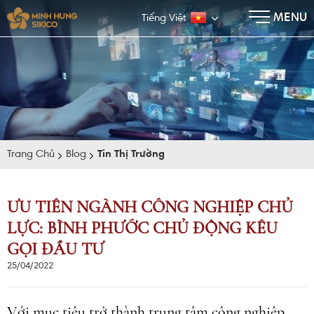
×
MENU
Tiếng Việt
Trang Chủ
Blog
Tin Thị Trường
ƯU TIÊN NGÀNH CÔNG NGHIỆP CHỦ
LỰC: BÌNH PHƯỚC CHỦ ĐỘNG KÊU
E-BROCHURE
GỌI ĐẦU TƯ
25/04/2022
Với mục tiêu trở thành trung tâm công nghiệp