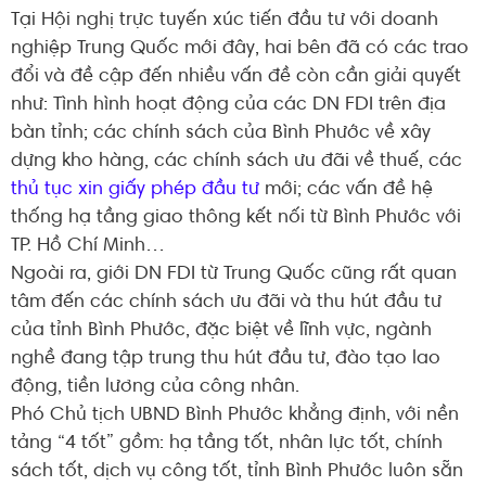
Tại Hội nghị trực tuyến xúc tiến đầu tư với doanh
nghiệp Trung Quốc mới đây, hai bên đã có các trao
đổi và đề cập đến nhiều vấn đề còn cần giải quyết
như: Tình hình hoạt động của các DN FDI trên địa
bàn tỉnh; các chính sách của Bình Phước về xây
dựng kho hàng, các chính sách ưu đãi về thuế, các
thủ tục xin giấy phép đầu tư
mới; các vấn đề hệ
thống hạ tầng giao thông kết nối từ Bình Phước với
TP. Hồ Chí Minh…
Ngoài ra, giới DN FDI từ Trung Quốc cũng rất quan
tâm đến các chính sách ưu đãi và thu hút đầu tư
của tỉnh Bình Phước, đặc biệt về lĩnh vực, ngành
nghề đang tập trung thu hút đầu tư, đào tạo lao
động, tiền lương của công nhân.
Phó Chủ tịch UBND Bình Phước khẳng định, với nền
tảng “4 tốt” gồm: hạ tầng tốt, nhân lực tốt, chính
sách tốt, dịch vụ công tốt, tỉnh Bình Phước luôn sẵn