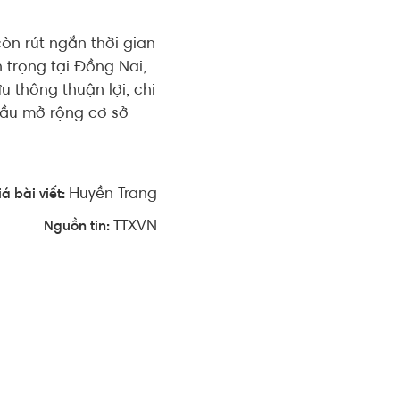
òn rút ngắn thời gian
 trọng tại Đồng Nai,
 thông thuận lợi, chi
cầu mở rộng cơ sở
Huyền Trang
ả bài viết:
TTXVN
Nguồn tin: