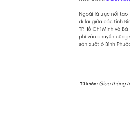
Ngoài là trục nối tạo
đi lại giữa các tỉnh 
TP.Hồ Chí Minh và Bà 
phí vận chuyển cũng 
sản xuất ở Bình Phướ
Giao thông t
Từ khóa: