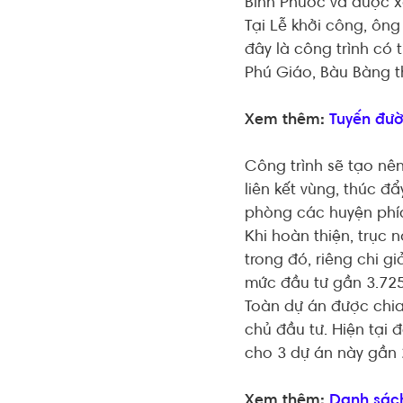
Bình Phước và được x
Tại Lễ khởi công, ôn
đây là công trình có 
Phú Giáo, Bàu Bàng t
Xem thêm:
Tuyến đườ
Công trình sẽ tạo nê
liên kết vùng, thúc đẩ
phòng các huyện phía 
Khi hoàn thiện, trục 
trong đó, riêng chi g
mức đầu tư gần 3.725
Toàn dự án được chia
chủ đầu tư. Hiện tại 
cho 3 dự án này gần 
Xem thêm:
Danh sách