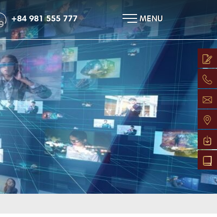
×
+84 981 555 777
MENU