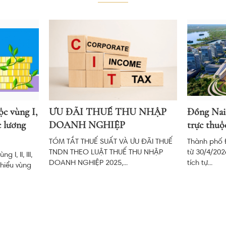
c vùng I,
ƯU ĐÃI THUẾ THU NHẬP
Đồng Nai 
c lương
DOANH NGHIỆP
trực thuộ
TÓM TẮT THUẾ SUẤT VÀ ƯU ĐÃI THUẾ
Thành phố 
TNDN THEO LUẬT THUẾ THU NHẬP
từ 30/4/202
I, II, III,
DOANH NGHIỆP 2025,...
tích tự...
thiểu vùng