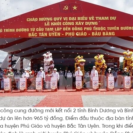
 công cung đường mới kết nối 2 tỉnh Bình Dương và Bì
dự án lên hơn 965 tỷ đồng. Điểm đầu thuộc địa bàn tỉn
 huyện Phú Giáo và huyện Bắc Tân Uyên. Trong khi điể