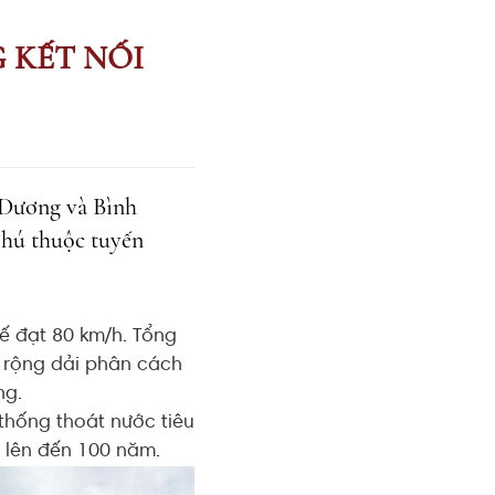
 KẾT NỐI
h Dương và Bình
Phú thuộc tuyến
kế đạt 80 km/h. Tổng
u rộng dải phân cách
ng.
thống thoát nước tiêu
ế lên đến 100 năm.