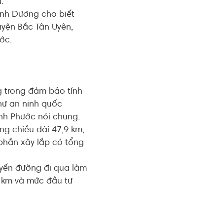
.
ình Dương cho biết
huyện Bắc Tân Uyên,
ớc.
g trong đảm bảo tính
 như an ninh quốc
ình Phước nói chung.
ng chiều dài 47,9 km,
 phần xây lắp có tổng
uyến đường đi qua làm
7 km và mức đầu tư