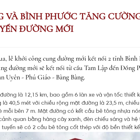
 VÀ BÌNH PHƯỚC TĂNG CƯỜNG
UYẾN ĐƯỜNG MỚI
ua, lễ khởi công cung đường mới kết nối 2 tỉnh Bìn
ung đường mới sẽ kết nối từ cầu Tam Lập đến Đồng 
ân Uyên - Phú Giáo - Bàng Bàng.
đường là 12,15 km, bao gồm 6 làn xe và vận tốc thiết 
 là 40,5 mét với chiều rộng mặt đường là 23,5 m, chiề
 hè mỗi bên 7 m. Mặt đường có kết cầu bê tông nhựa nó
cảnh quan bằng hàng cây xanh, đèn chiếu sáng và hệ 
 tuyến sẽ có 2 cầu bê tông cốt thép với độ bền thiết k