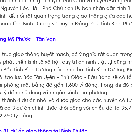
ác định là ranh giới huyện Phú Giáo và huyện Đồng Phú
g Nguyễn Lộc Hà - Phó Chủ tịch Ủy ban nhân dân tỉnh B
tính kết nối rất quan trọng trong giao thông giữa các 
huộc tỉnh Bình Dương và huyện Đồng Phú, tỉnh Bình Phư
ng Mỹ Phước - Tân Vạn
n trục giao thông huyết mạch, có ý nghĩa rất quan trọn
y phát triển kinh tế xã hội, duy trì an ninh trật tự cũng
Bắc tỉnh Bình Dương nói riêng, hai tỉnh Bình Dương, B
nối tạo lực Bắc Tân Uyên - Phú Giáo - Bàu Bàng sẽ có tổ
iải phóng mặt bằng đã gần 1.600 tỷ đồng. Trong khi đó
 tỷ đồng sử dụng vốn ngân sách địa phương.
 thành 4 dự án nhỏ, và được giao cho các huyện có t
đã có 3 dự án chính thức khởi công với chiều dài là 35,
2.760 tỷ đồng.
 81 dự án giao thông tại Bình Phước