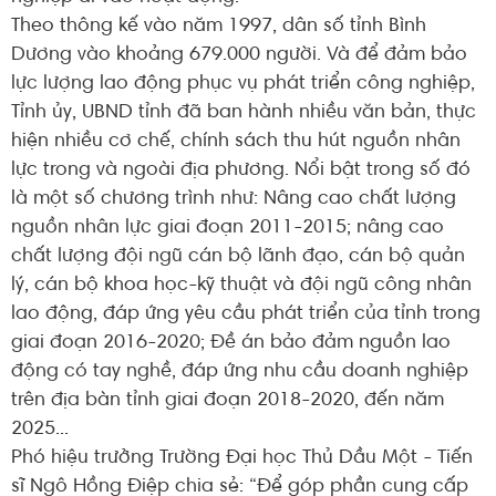
Theo thông kế vào năm 1997, dân số tỉnh Bình
Dương vào khoảng 679.000 người. Và để đảm bảo
lực lượng lao động phục vụ phát triển công nghiệp,
Tỉnh ủy, UBND tỉnh đã ban hành nhiều văn bản, thực
hiện nhiều cơ chế, chính sách thu hút nguồn nhân
lực trong và ngoài địa phương. Nổi bật trong số đó
là một số chương trình như: Nâng cao chất lượng
nguồn nhân lực giai đoạn 2011-2015; nâng cao
chất lượng đội ngũ cán bộ lãnh đạo, cán bộ quản
lý, cán bộ khoa học-kỹ thuật và đội ngũ công nhân
lao động, đáp ứng yêu cầu phát triển của tỉnh trong
giai đoạn 2016-2020; Đề án bảo đảm nguồn lao
động có tay nghề, đáp ứng nhu cầu doanh nghiệp
trên địa bàn tỉnh giai đoạn 2018-2020, đến năm
2025...
Phó hiệu trưởng Trường Đại học Thủ Dầu Một - Tiến
sĩ Ngô Hồng Điệp chia sẻ: “Để góp phần cung cấp