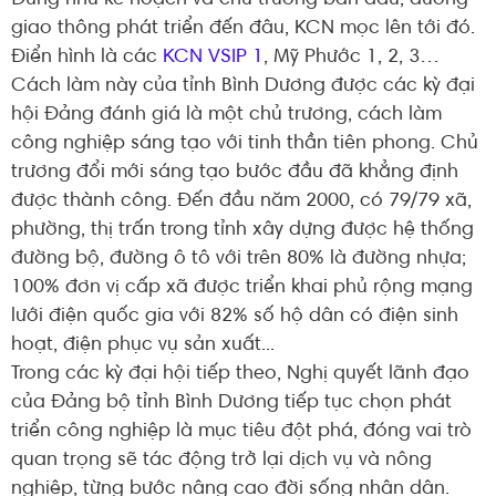
giao thông phát triển đến đâu, KCN mọc lên tới đó.
Điển hình là các
KCN VSIP 1
, Mỹ Phước 1, 2, 3…
Cách làm này của tỉnh Bình Dương được các kỳ đại
hội Đảng đánh giá là một chủ trương, cách làm
công nghiệp sáng tạo với tinh thần tiên phong. Chủ
trương đổi mới sáng tạo bước đầu đã khẳng định
được thành công. Đến đầu năm 2000, có 79/79 xã,
phường, thị trấn trong tỉnh xây dựng được hệ thống
đường bộ, đường ô tô với trên 80% là đường nhựa;
100% đơn vị cấp xã được triển khai phủ rộng mạng
lưới điện quốc gia với 82% số hộ dân có điện sinh
hoạt, điện phục vụ sản xuất...
Trong các kỳ đại hội tiếp theo, Nghị quyết lãnh đạo
của Đảng bộ tỉnh Bình Dương tiếp tục chọn phát
triển công nghiệp là mục tiêu đột phá, đóng vai trò
quan trọng sẽ tác động trở lại dịch vụ và nông
nghiệp, từng bước nâng cao đời sống nhân dân.