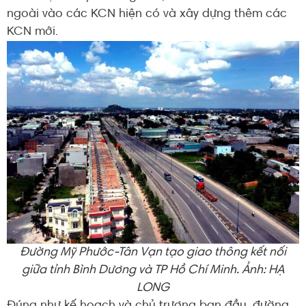
ngoài vào các KCN hiện có và xây dựng thêm các
KCN mới.
Đường Mỹ Phước-Tân Vạn tạo giao thông kết nối
giữa tỉnh Bình Dương và TP Hồ Chí Minh. Ảnh: HẠ
LONG
Đúng như kế hoạch và chủ trương ban đầu, đường