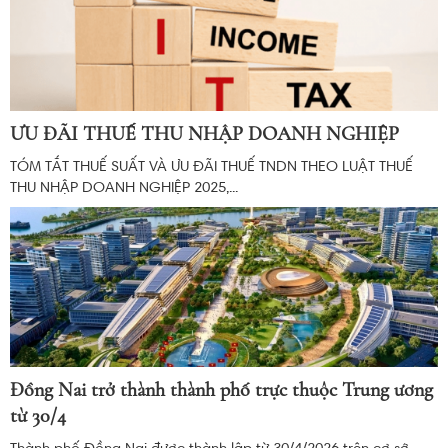
ƯU ĐÃI THUẾ THU NHẬP DOANH NGHIỆP
TÓM TẮT THUẾ SUẤT VÀ ƯU ĐÃI THUẾ TNDN THEO LUẬT THUẾ
THU NHẬP DOANH NGHIỆP 2025,...
Đồng Nai trở thành thành phố trực thuộc Trung ương
từ 30/4