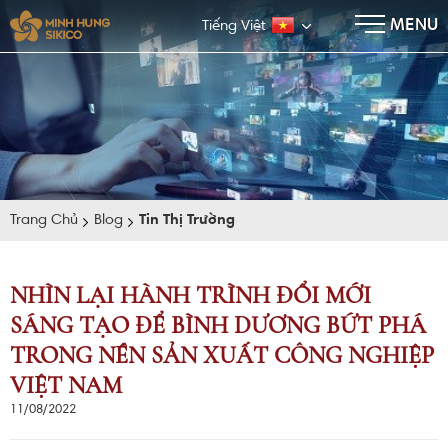
×
MENU
Tiếng Việt
Trang Chủ
Blog
Tin Thị Trường
NHÌN LẠI HÀNH TRÌNH ĐỔI MỚI
SÁNG TẠO ĐỂ BÌNH DƯƠNG BỨT PHÁ
E-BROCHURE
TRONG NỀN SẢN XUẤT CÔNG NGHIỆP
VIỆT NAM
11/08/2022