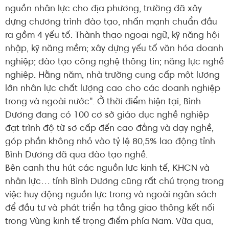
nguồn nhân lực cho địa phương, trường đã xây
dựng chương trình đào tạo, nhấn mạnh chuẩn đầu
ra gồm 4 yếu tố: Thành thạo ngoại ngữ, kỹ năng hội
nhập, kỹ năng mềm; xây dựng yếu tố văn hóa doanh
nghiệp; đào tạo công nghệ thông tin; năng lực nghề
nghiệp. Hằng năm, nhà trường cung cấp một lượng
lớn nhân lực chất lượng cao cho các doanh nghiệp
trong và ngoài nước". Ở thời điểm hiện tại, Bình
Dương đang có 100 cơ sở giáo dục nghề nghiệp
đạt trình độ từ sơ cấp đến cao đẳng và dạy nghề,
góp phần không nhỏ vào tỷ lệ 80,5% lao động tỉnh
Bình Dương đã qua đào tạo nghề.
Bên cạnh thu hút các nguồn lực kinh tế, KHCN và
nhân lực… tỉnh Bình Dương cũng rất chú trọng trong
việc huy động nguồn lực trong và ngoài ngân sách
để đầu tư và phát triển hạ tầng giao thông kết nối
trong Vùng kinh tế trọng điểm phía Nam. Vừa qua,