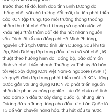
đạt 5,8 triệu đồng/năm...
Trước thực tế đó, lãnh đạo tỉnh Bình Dương đã
thống nhất với chủ trương đổi mới, ưu tiên phát triển
các KCN tập trung, tạo môi trường thông thoáng
nhằm thu hút nhà đầu tư trong và ngoài nước với
khẩu hiệu “trải thảm đỏ” để thu hút nhanh nguồn
vốn. Trích lời kể của đồng chí Hồ Minh Phương,
nguyên Chủ tịch UBND tỉnh Bình Dương: Sau khi tái
lập, Bình Dương tập trung đầu tư cơ sở vật chất, kỹ
thuật theo hướng hiện đại, đồng bộ, bảo đảm ổn
định và phát triển nhanh. Thường vụ Tỉnh ủy đã bàn
tới việc xây dựng KCN Việt Nam-Singapore (VSIP 1)
và quyết định tập trung phát triển một số KCN, từng
bước gắn với ứng dụng KHCN và phát triển nguồn
nhân lực phục vụ công nghiệp. Lúc đó chưa có tỉnh
nào dám xin đầu tư xây dựng quốc lộ, nhưng Bình
Dương đã xin Trung ương cho đầu tư dự án Quốc lộ
13 để vận chuyển hàng hóa, thu hút đầu tư nước