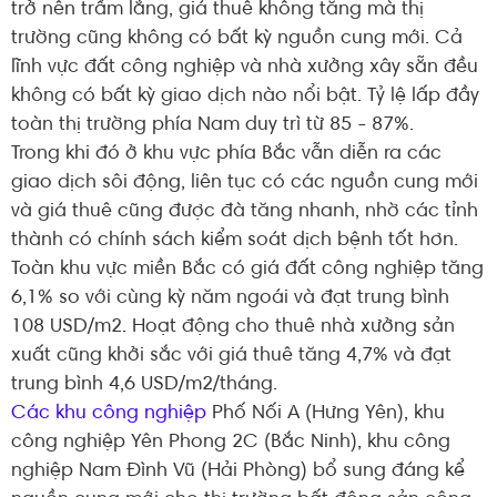
trở nên trầm lắng, giá thuê không tăng mà thị
trường cũng không có bất kỳ nguồn cung mới. Cả
lĩnh vực đất công nghiệp và nhà xưởng xây sẵn đều
không có bất kỳ giao dịch nào nổi bật. Tỷ lệ lấp đầy
toàn thị trường phía Nam duy trì từ 85 - 87%.
Trong khi đó ở khu vực phía Bắc vẫn diễn ra các
giao dịch sôi động, liên tục có các nguồn cung mới
và giá thuê cũng được đà tăng nhanh, nhờ các tỉnh
thành có chính sách kiểm soát dịch bệnh tốt hơn.
Toàn khu vực miền Bắc có giá đất công nghiệp tăng
6,1% so với cùng kỳ năm ngoái và đạt trung bình
108 USD/m2. Hoạt động cho thuê nhà xưởng sản
xuất cũng khởi sắc với giá thuê tăng 4,7% và đạt
trung bình 4,6 USD/m2/tháng.
Các khu công nghiệp
Phố Nối A (Hưng Yên), khu
công nghiệp Yên Phong 2C (Bắc Ninh), khu công
nghiệp Nam Đình Vũ (Hải Phòng) bổ sung đáng kể