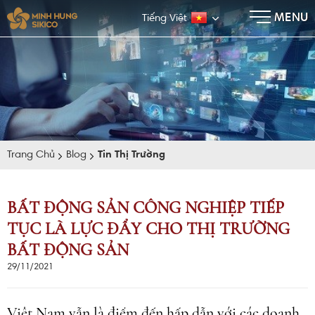
×
MENU
Tiếng Việt
Trang Chủ
Blog
Tin Thị Trường
BẤT ĐỘNG SẢN CÔNG NGHIỆP TIẾP
TỤC LÀ LỰC ĐẨY CHO THỊ TRƯỜNG
E-BROCHURE
BẤT ĐỘNG SẢN
29/11/2021
Việt Nam vẫn là điểm đến hấp dẫn với các doanh