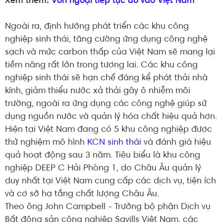
Xem thêm:
Vốn ngoại tiếp tục đổ vào Việt Nam
Ngoài ra, định hướng phát triển các khu công
nghiệp sinh thái, tăng cường ứng dụng công nghệ
sạch và mức carbon thấp của Việt Nam sẽ mang lại
tiềm năng rất lớn trong tương lai. Các khu công
nghiệp sinh thái sẽ hạn chế đáng kể phát thải nhà
kính, giảm thiểu nước xả thải gây ô nhiễm môi
trường, ngoài ra ứng dụng các công nghệ giúp sử
dụng nguồn nước và quản lý hóa chất hiệu quả hơn.
Hiện tại Việt Nam đang có 5 khu công nghiệp được
thử nghiệm mô hình
KCN sinh thái
và đánh giá hiệu
quả hoạt động sau 3 năm. Tiêu biểu là khu công
nghiệp DEEP C Hải Phòng 1, do Châu Âu quản lý
duy nhất tại Việt Nam cung cấp các dịch vụ, tiện ích
và cơ sở hạ tầng chất lượng Châu Âu.
Theo ông John Campbell - Trưởng bộ phận Dịch vụ
Bất động sản công nghiệp Savills Việt Nam, các