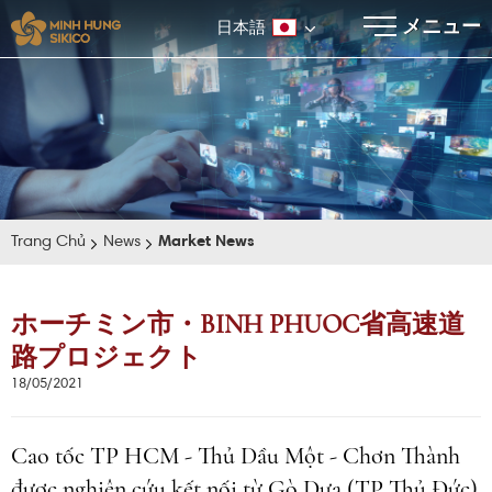
×
メニュー
日本語
Trang Chủ
News
Market News
ホーチミン市・BINH PHUOC省高速道
路プロジェクト
E-BROCHURE
18/05/2021
Cao tốc TP HCM - Thủ Dầu Một - Chơn Thành
được nghiên cứu kết nối từ Gò Dưa (TP Thủ Đức)