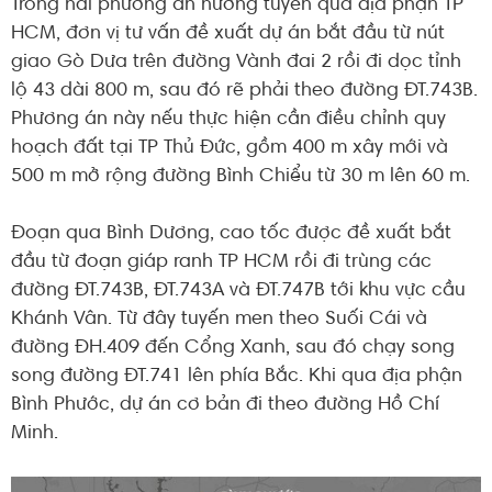
Trong hai phương án hướng tuyến qua địa phận TP
HCM, đơn vị tư vấn đề xuất dự án bắt đầu từ nút
giao Gò Dưa trên đường Vành đai 2 rồi đi dọc tỉnh
lộ 43 dài 800 m, sau đó rẽ phải theo đường ĐT.743B.
Phương án này nếu thực hiện cần điều chỉnh quy
hoạch đất tại TP Thủ Đức, gồm 400 m xây mới và
500 m mở rộng đường Bình Chiểu từ 30 m lên 60 m.
Đoạn qua Bình Dương, cao tốc được đề xuất bắt
đầu từ đoạn giáp ranh TP HCM rồi đi trùng các
đường ĐT.743B, ĐT.743A và ĐT.747B tới khu vực cầu
Khánh Vân. Từ đây tuyến men theo Suối Cái và
đường ĐH.409 đến Cổng Xanh, sau đó chạy song
song đường ĐT.741 lên phía Bắc. Khi qua địa phận
Bình Phước, dự án cơ bản đi theo đường Hồ Chí
Minh.